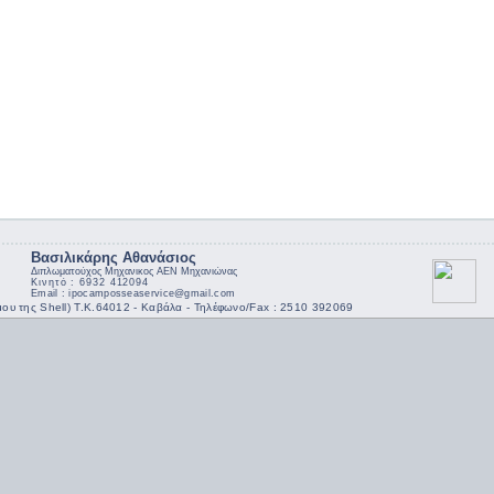
Βασιλικάρης Αθανάσιος
Διπλωματούχος Μηχανικος ΑΕΝ Μηχανιώνας
Κινητό : 6932 412094
Email : ipocamposseaservice@gmail.com
ου της Shell) Τ.Κ.64012 - Καβάλα - Τηλέφωνο/Fax : 2510 392069