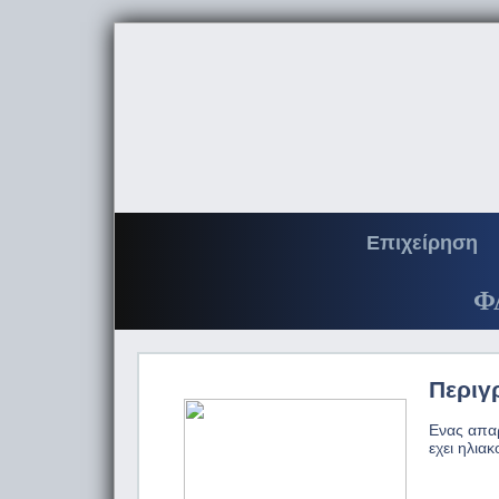
Επιχείρηση
Φ
Περιγ
Ενας απαρ
εχει ηλια