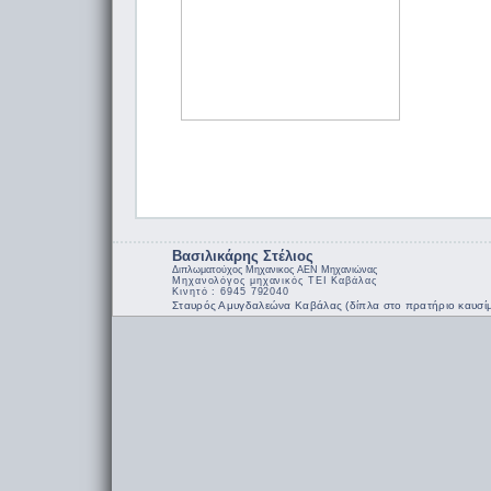
Βασιλικάρης Στέλιος
Διπλωματούχος Μηχανικος ΑΕΝ Μηχανιώνας
Μηχανολόγος μηχανικός ΤΕΙ Καβάλας
Κινητό : 6945 792040
Σταυρός Αμυγδαλεώνα Καβάλας (δίπλα στο πρατήριο καυσίμ