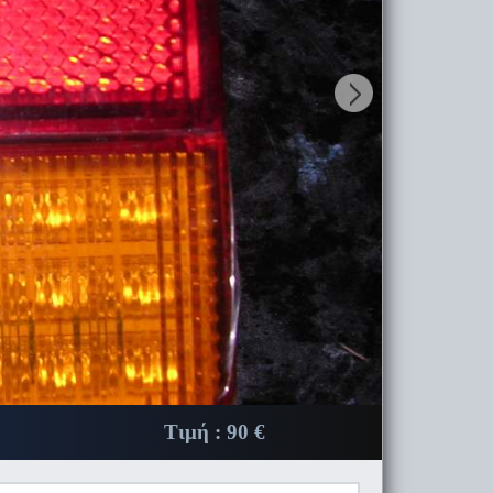
Τιμή :
90 €