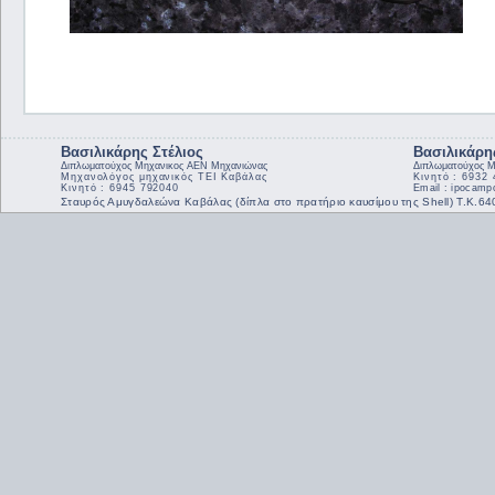
Βασιλικάρης Στέλιος
Βασιλικάρη
Διπλωματούχος Μηχανικος ΑΕΝ Μηχανιώνας
Διπλωματούχος Μ
Μηχανολόγος μηχανικός ΤΕΙ Καβάλας
Κινητό : 6932
Κινητό : 6945 792040
Email : ipocam
Σταυρός Αμυγδαλεώνα Καβάλας (δίπλα στο πρατήριο καυσίμου της Shell) Τ.Κ.6