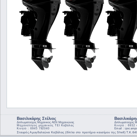
Βασιλικάρης Στέλιος
Βασιλικάρη
Διπλωματούχος Μηχανικος ΑΕΝ Μηχανιώνας
Διπλωματούχος Μ
Μηχανολόγος μηχανικός ΤΕΙ Καβάλας
Κινητό : 6932
Κινητό : 6945 792040
Email : ipocam
Σταυρός Αμυγδαλεώνα Καβάλας (δίπλα στο πρατήριο καυσίμου της Shell) Τ.Κ.6