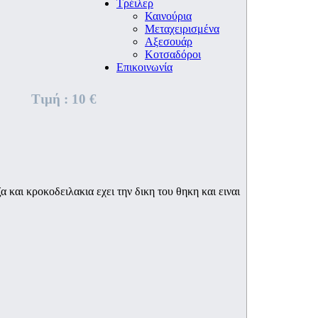
Τρέιλερ
Καινούρια
Μεταχειρισμένα
Αξεσουάρ
Κοτσαδόροι
Επικοινωνία
Τιμή :
10 €
αι κροκοδειλακια εχει την δικη του θηκη και ειναι