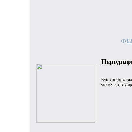
ΦΩ
Περιγραφή
Eνα χρησιμο φως
για ολες τισ χρη