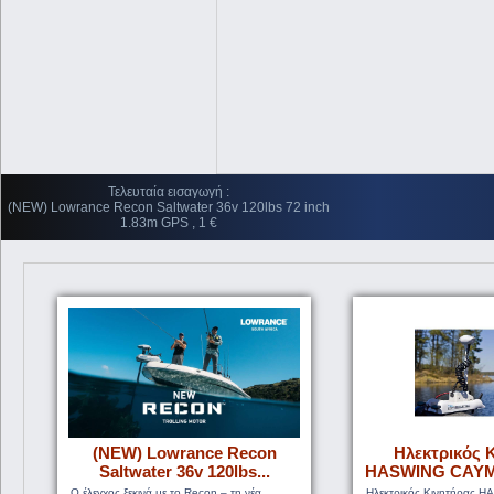
Τελευταία εισαγωγή :
(NEW) Lowrance Recon Saltwater 36v 120lbs 72 inch
1.83m GPS , 1 €
(NEW) Lowrance Recon
Ηλεκτρικός 
Saltwater 36v 120lbs...
HASWING CAYM
Ο έλεγχος ξεκινά με το Recon – τη νέα
Ηλεκτρικός Κινητήρας