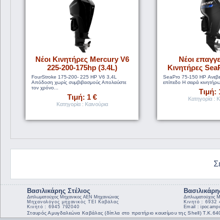
Νέοι Κινητήρες Mercury V6
Νέοι επαγγε
225-200-175hp (3.4L)
Κινητήρες SeaPr
FourStroke 175-200- 225 HP V6 3,4L
SeaPro 75-150 HP Ανεβε
Απόδοση χωρίς συμβιβασμούς Απολαύστε
επίπεδο Η σειρά κινητήρ
τον χρόνο...
Τιμή: 
Τιμή: 1 €
Κατηγορία : Κ
Κατηγορία : Καινούρια
Σ
Βασιλικάρης Στέλιος
Βασιλικάρη
Διπλωματούχος Μηχανικος ΑΕΝ Μηχανιώνας
Διπλωματούχος Μ
Μηχανολόγος μηχανικός ΤΕΙ Καβάλας
Κινητό : 6932
Κινητό : 6945 792040
Email : ipocam
Σταυρός Αμυγδαλεώνα Καβάλας (δίπλα στο πρατήριο καυσίμου της Shell) Τ.Κ.6