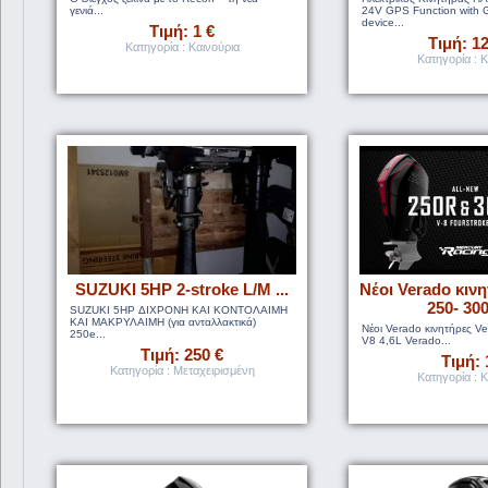
γενιά...
24V GPS Function with 
device...
Τιμή: 1 €
Τιμή: 1
Κατηγορία : Καινούρια
Κατηγορία : Κ
SUZUKI 5HP 2-stroke L/M ...
Νέοι Verado κιν
250- 300
SUZUKI 5HP ΔΙΧΡΟΝΗ ΚΑΙ ΚΟΝΤΟΛΑΙΜΗ
ΚΑΙ ΜΑΚΡΥΛΑΙΜΗ (για ανταλλακτικά)
Νέοι Verado κινητήρες V
250e...
V8 4,6L Verado...
Τιμή: 250 €
Τιμή: 
Κατηγορία : Μεταχειρισμένη
Κατηγορία : Κ