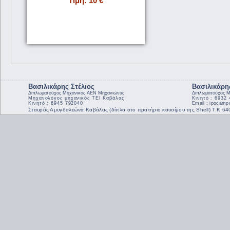
Τιμή: 10 €
Βασιλικάρης Στέλιος
Βασιλικάρη
Διπλωματούχος Μηχανικος ΑΕΝ Μηχανιώνας
Διπλωματούχος Μ
Μηχανολόγος μηχανικός ΤΕΙ Καβάλας
Κινητό : 6932
Κινητό : 6945 792040
Email : ipocam
Σταυρός Αμυγδαλεώνα Καβάλας (δίπλα στο πρατήριο καυσίμου της Shell) Τ.Κ.6