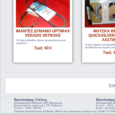
ΙΜΑΝΤΕΣ ΔΥΝΑΜΟ OPTIMAX
ΦΟΥΣΚΑ Β
VERADO 4STROKE
QUICKSILVER
ΛΑΣΤΙΧ
ΟΙ τιμες αλλαζουν βασει τιμοκαταλογου και
μηχανων.
Η τιμη αφορα την φουσκα
Τιμή: 50 €
διατιθενται και κομπλε ολο
Τιμή: 
Σελ
Βασιλικάρης Στέλιος
Βασιλικάρη
Διπλωματούχος Μηχανικος ΑΕΝ Μηχανιώνας
Διπλωματούχος Μ
Μηχανολόγος μηχανικός ΤΕΙ Καβάλας
Κινητό : 6932
Κινητό : 6945 792040
Email : ipocam
Σταυρός Αμυγδαλεώνα Καβάλας (δίπλα στο πρατήριο καυσίμου της Shell) Τ.Κ.6