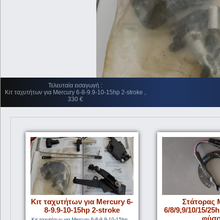
Τελευταία εισαγωγή :
Κιτ ταχυτήτων για Mercury 6-8-9.9-10-15hp 2-stroke ,
330 €
Κιτ ταχυτήτων για Mercury 6-
Στάτορας 
8-9.9-10-15hp 2-stroke
6/8/9,9/10/15/25
φύσ
Κιτ ταχυτήτων για Mercury 6-8-9.9-10-15hp